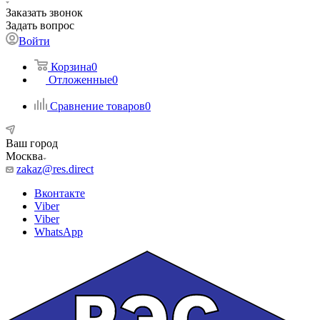
Заказать звонок
Задать вопрос
Войти
Корзина
0
Отложенные
0
Сравнение товаров
0
Ваш город
Москва
zakaz@res.direct
Вконтакте
Viber
Viber
WhatsApp