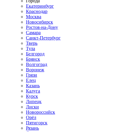
Города
Екатеринбург
Краснодар
Москва
Новосибирск
Ростов-на-Дону
Самара
Санкт-Петербург
Тверь
Тула
Белгород
Брянск
Волгоград
Воронеж
Грязи
Елец
Казань
Калуга
Курск
Липецк
Лиски
Новороссийск
Орёл
Пятигорск
Рязань