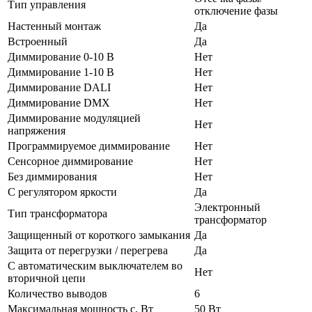
Тип управления
отключение фазы
Настенный монтаж
Да
Встроенный
Да
Диммирование 0-10 В
Нет
Диммирование 1-10 В
Нет
Диммирование DALI
Нет
Диммирование DMX
Нет
Диммирование модуляцией
Нет
напряжения
Программируемое диммирование
Нет
Сенсорное диммирование
Нет
Без диммирования
Нет
С регулятором яркости
Да
Электронный
Тип трансформатора
трансформатор
Защищенный от короткого замыкания
Да
Защита от перегрузки / перегрева
Да
С автоматическим выключателем во
Нет
вторичной цепи
Количество выводов
6
Максимальная мощность с, Вт
50 Вт