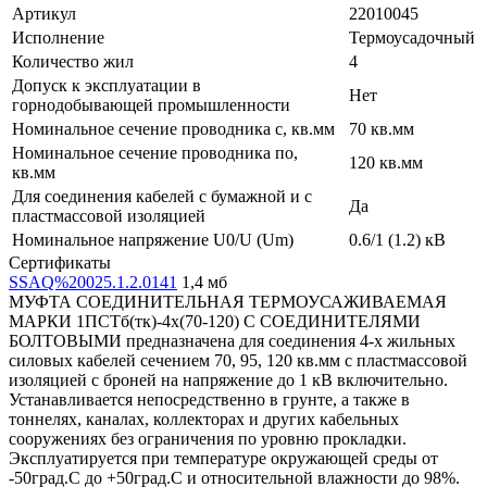
Артикул
22010045
Исполнение
Термоусадочный
Количество жил
4
Допуск к эксплуатации в
Нет
горнодобывающей промышленности
Номинальное сечение проводника с, кв.мм
70 кв.мм
Номинальное сечение проводника по,
120 кв.мм
кв.мм
Для соединения кабелей с бумажной и с
Да
пластмассовой изоляцией
Номинальное напряжение U0/U (Um)
0.6/1 (1.2) кВ
Сертификаты
SSAQ%20025.1.2.0141
1,4 мб
МУФТА СОЕДИНИТЕЛЬНАЯ ТЕРМОУСАЖИВАЕМАЯ
МАРКИ 1ПСТб(тк)-4х(70-120) С СОЕДИНИТЕЛЯМИ
БОЛТОВЫМИ предназначена для соединения 4-х жильных
силовых кабелей сечением 70, 95, 120 кв.мм с пластмассовой
изоляцией с броней на напряжение до 1 кВ включительно.
Устанавливается непосредственно в грунте, а также в
тоннелях, каналах, коллекторах и других кабельных
сооружениях без ограничения по уровню прокладки.
Эксплуатируется при температуре окружающей среды от
-50град.С до +50град.С и относительной влажности до 98%.