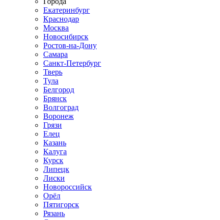
Города
Екатеринбург
Краснодар
Москва
Новосибирск
Ростов-на-Дону
Самара
Санкт-Петербург
Тверь
Тула
Белгород
Брянск
Волгоград
Воронеж
Грязи
Елец
Казань
Калуга
Курск
Липецк
Лиски
Новороссийск
Орёл
Пятигорск
Рязань