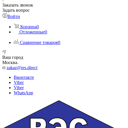
Заказать звонок
Задать вопрос
Войти
Корзина
0
Отложенные
0
Сравнение товаров
0
Ваш город
Москва
zakaz@res.direct
Вконтакте
Viber
Viber
WhatsApp