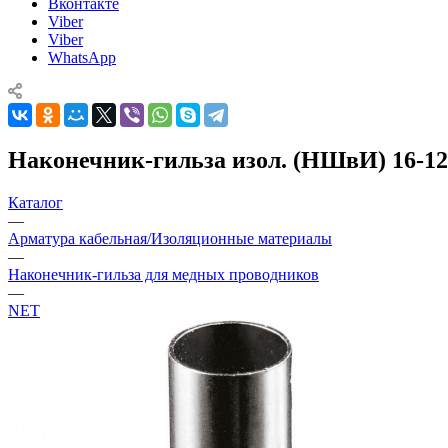
Вконтакте
Viber
Viber
WhatsApp
Наконечник-гильза изол. (НШвИ) 16-12 
Каталог
—
Арматура кабельная/Изоляционные материалы
—
Наконечник-гильза для медных проводников
—
NET