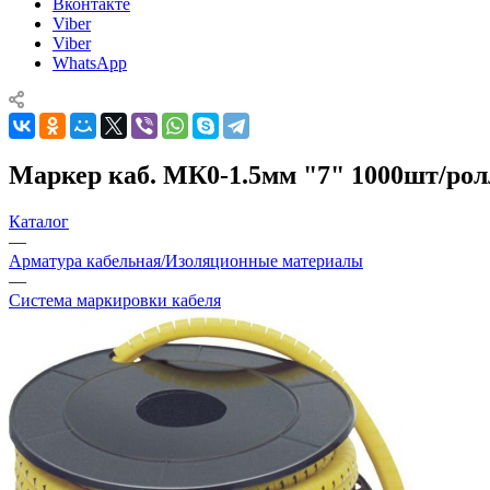
Вконтакте
Viber
Viber
WhatsApp
Маркер каб. МК0-1.5мм "7" 1000шт/ро
Каталог
—
Арматура кабельная/Изоляционные материалы
—
Система маркировки кабеля