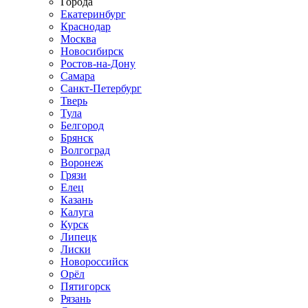
Города
Екатеринбург
Краснодар
Москва
Новосибирск
Ростов-на-Дону
Самара
Санкт-Петербург
Тверь
Тула
Белгород
Брянск
Волгоград
Воронеж
Грязи
Елец
Казань
Калуга
Курск
Липецк
Лиски
Новороссийск
Орёл
Пятигорск
Рязань