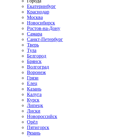
Города
Екатеринбург
Краснодар
Москва
Новосибирск
Ростов-на-Дону
Самара
Санкт-Петербург
Тверь
Тула
Белгород
Брянск
Волгоград
Воронеж
Грязи
Елец
Казань
Калуга
Курск
Липецк
Лиски
Новороссийск
Орёл
Пятигорск
Рязань