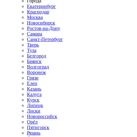
Города
Екатеринбург
Краснодар
Москва
Новосибирск
Ростов-на-Дону
Самара
Санкт-Петербург
Тверь
Тула
Белгород
Брянск
Волгоград
Воронеж
Грязи
Елец
Казань
Калуга
Курск
Липецк
Лиски
Новороссийск
Орёл
Пятигорск
Рязань