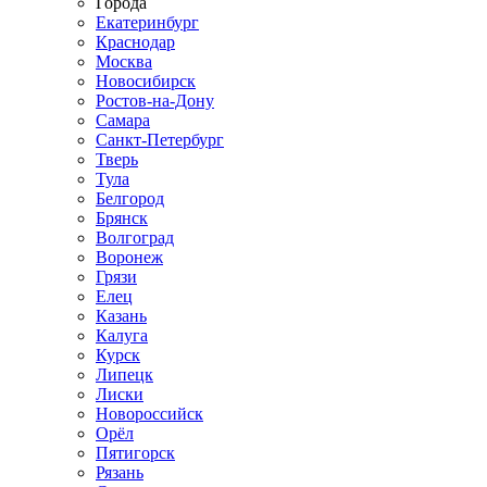
Города
Екатеринбург
Краснодар
Москва
Новосибирск
Ростов-на-Дону
Самара
Санкт-Петербург
Тверь
Тула
Белгород
Брянск
Волгоград
Воронеж
Грязи
Елец
Казань
Калуга
Курск
Липецк
Лиски
Новороссийск
Орёл
Пятигорск
Рязань