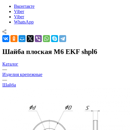
Вконтакте
Viber
Viber
WhatsApp
Шайба плоская M6 EKF shpl6
Каталог
—
Изделия крепежные
—
Шайба