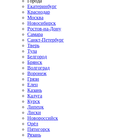
Города
Екатеринбург
Краснодар
Москва
Новосибирск
Ростов-на-Дону
Самара
Санкт-Петербург
Тверь
Тула
Белгород
Брянск
Волгоград
Воронеж
Грязи
Елец
Казань
Калуга
Курск
Липецк
Лиски
Новороссийск
Орёл
Пятигорск
Рязань