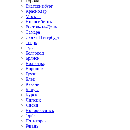
Города
Екатеринбург
Краснодар
Москва
Новосибирск
Ростов-на-Дону
Самара
Санкт-Петербург
Тверь
Тула
Белгород
Брянск
Волгоград
Воронеж
Грязи
Елец
Казань
Калуга
Курск
Липецк
Лиски
Новороссийск
Орёл
Пятигорск
Рязань