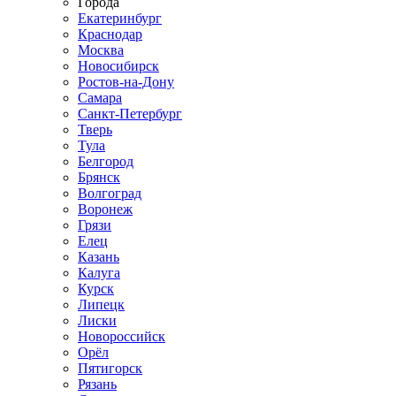
Города
Екатеринбург
Краснодар
Москва
Новосибирск
Ростов-на-Дону
Самара
Санкт-Петербург
Тверь
Тула
Белгород
Брянск
Волгоград
Воронеж
Грязи
Елец
Казань
Калуга
Курск
Липецк
Лиски
Новороссийск
Орёл
Пятигорск
Рязань