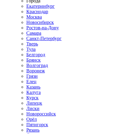
Города
Екатеринбург
Краснодар
Москва
Новосибирск
Ростов-на-Дону
Самара
Санкт-Петербург
Тверь
Тула
Белгород
Брянск
Волгоград
Воронеж
Грязи
Елец
Казань
Калуга
Курск
Липецк
Лиски
Новороссийск
Орёл
Пятигорск
Рязань