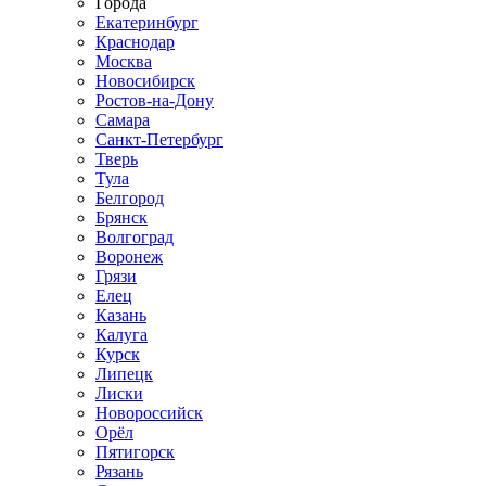
Города
Екатеринбург
Краснодар
Москва
Новосибирск
Ростов-на-Дону
Самара
Санкт-Петербург
Тверь
Тула
Белгород
Брянск
Волгоград
Воронеж
Грязи
Елец
Казань
Калуга
Курск
Липецк
Лиски
Новороссийск
Орёл
Пятигорск
Рязань