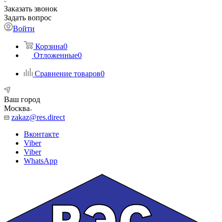
Заказать звонок
Задать вопрос
Войти
Корзина
0
Отложенные
0
Сравнение товаров
0
Ваш город
Москва
zakaz@res.direct
Вконтакте
Viber
Viber
WhatsApp