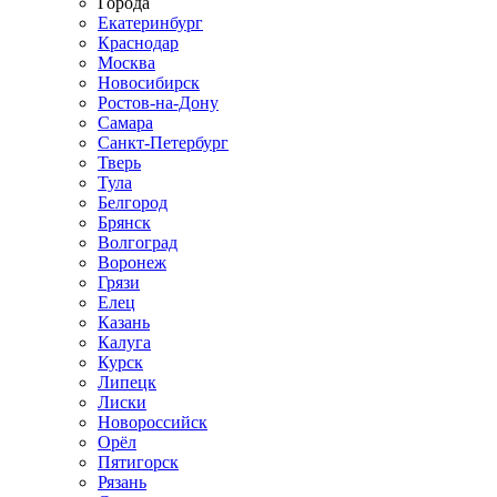
Города
Екатеринбург
Краснодар
Москва
Новосибирск
Ростов-на-Дону
Самара
Санкт-Петербург
Тверь
Тула
Белгород
Брянск
Волгоград
Воронеж
Грязи
Елец
Казань
Калуга
Курск
Липецк
Лиски
Новороссийск
Орёл
Пятигорск
Рязань