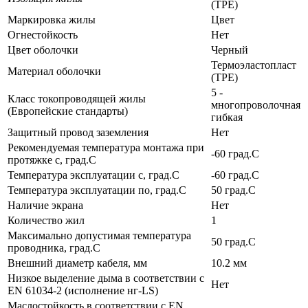
(TPE)
Маркировка жилы
Цвет
Огнестойкость
Нет
Цвет оболочки
Черный
Термоэластопласт
Материал оболочки
(TPE)
5 -
Класс токопроводящей жилы
многопроволочная
(Европейские стандарты)
гибкая
Защитный провод заземления
Нет
Рекомендуемая температура монтажа при
-60 град.C
протяжке с, град.C
Температура эксплуатации с, град.C
-60 град.C
Температура эксплуатации по, град.C
50 град.C
Наличие экрана
Нет
Количество жил
1
Максимально допустимая температура
50 град.C
проводника, град.C
Внешний диаметр кабеля, мм
10.2 мм
Низкое выделение дыма в соответствии с
Нет
EN 61034-2 (исполнение нг-LS)
Маслостойкость в соответствии с EN