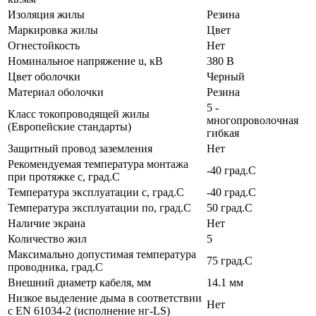
Изоляция жилы
Резина
Маркировка жилы
Цвет
Огнестойкость
Нет
Номинальное напряжение u, кВ
380 В
Цвет оболочки
Черный
Материал оболочки
Резина
5 -
Класс токопроводящей жилы
многопроволочная
(Европейские стандарты)
гибкая
Защитный провод заземления
Нет
Рекомендуемая температура монтажа
-40 град.C
при протяжке с, град.C
Температура эксплуатации с, град.C
-40 град.C
Температура эксплуатации по, град.C
50 град.C
Наличие экрана
Нет
Количество жил
5
Максимально допустимая температура
75 град.C
проводника, град.C
Внешний диаметр кабеля, мм
14.1 мм
Низкое выделение дыма в соответствии
Нет
с EN 61034-2 (исполнение нг-LS)