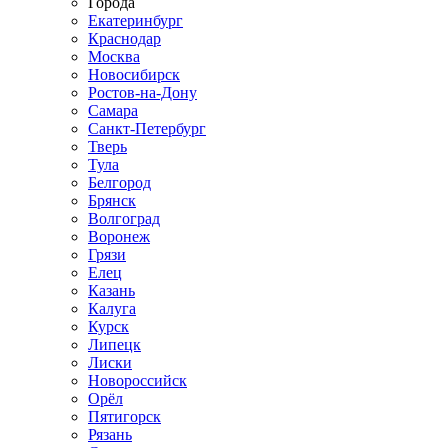
Города
Екатеринбург
Краснодар
Москва
Новосибирск
Ростов-на-Дону
Самара
Санкт-Петербург
Тверь
Тула
Белгород
Брянск
Волгоград
Воронеж
Грязи
Елец
Казань
Калуга
Курск
Липецк
Лиски
Новороссийск
Орёл
Пятигорск
Рязань