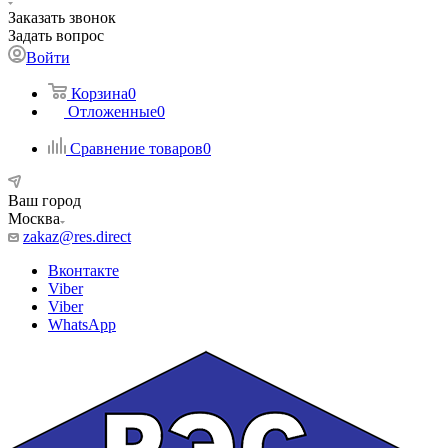
Заказать звонок
Задать вопрос
Войти
Корзина
0
Отложенные
0
Сравнение товаров
0
Ваш город
Москва
zakaz@res.direct
Вконтакте
Viber
Viber
WhatsApp