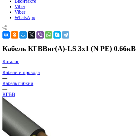
Вконтакте
Viber
Viber
WhatsApp
Кабель КГВВнг(А)-LS 3х1 (N PE) 0.66кВ
Каталог
—
Кабели и провода
—
Кабель гибкий
—
КГВВ