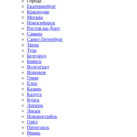
Города
Екатеринбург
Краснодар
Москва
Новосибирск
Ростов-на-Дону
Самара
Санкт-Петербург
Тверь
Тула
Белгород
Брянск
Волгоград
Воронеж
Грязи
Елец
Казань
Калуга
Курск
Липецк
Лиски
Новороссийск
Орёл
Пятигорск
Рязань