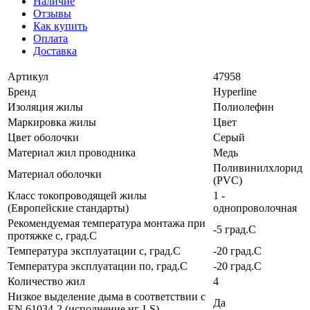
Наличие
Отзывы
Как купить
Оплата
Доставка
Артикул
47958
Бренд
Hyperline
Изоляция жилы
Полиолефин
Маркировка жилы
Цвет
Цвет оболочки
Серый
Материал жил проводника
Медь
Поливинилхлорид
Материал оболочки
(PVC)
Класс токопроводящей жилы
1 -
(Европейские стандарты)
однопроволочная
Рекомендуемая температура монтажа при
-5 град.C
протяжке с, град.C
Температура эксплуатации с, град.C
-20 град.C
Температура эксплуатации по, град.C
-20 град.C
Количество жил
4
Низкое выделение дыма в соответствии с
Да
EN 61034-2 (исполнение нг-LS)