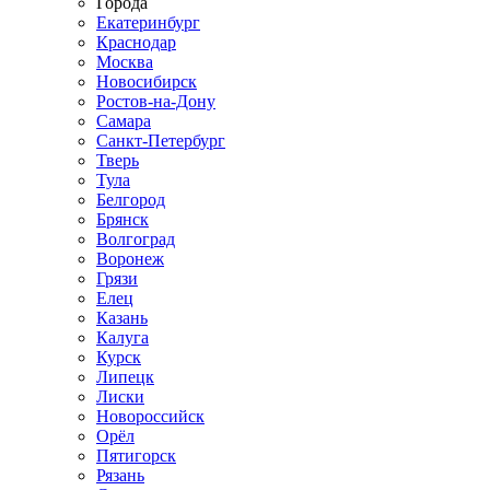
Города
Екатеринбург
Краснодар
Москва
Новосибирск
Ростов-на-Дону
Самара
Санкт-Петербург
Тверь
Тула
Белгород
Брянск
Волгоград
Воронеж
Грязи
Елец
Казань
Калуга
Курск
Липецк
Лиски
Новороссийск
Орёл
Пятигорск
Рязань