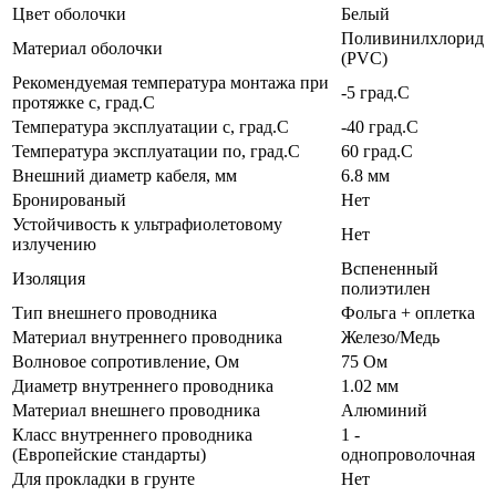
Цвет оболочки
Белый
Поливинилхлорид
Материал оболочки
(PVC)
Рекомендуемая температура монтажа при
-5 град.C
протяжке с, град.C
Температура эксплуатации с, град.C
-40 град.C
Температура эксплуатации по, град.C
60 град.C
Внешний диаметр кабеля, мм
6.8 мм
Бронированый
Нет
Устойчивость к ультрафиолетовому
Нет
излучению
Вспененный
Изоляция
полиэтилен
Тип внешнего проводника
Фольга + оплетка
Материал внутреннего проводника
Железо/Медь
Волновое сопротивление, Ом
75 Ом
Диаметр внутреннего проводника
1.02 мм
Материал внешнего проводника
Алюминий
Класс внутреннего проводника
1 -
(Европейские стандарты)
однопроволочная
Для прокладки в грунте
Нет