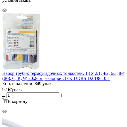
условия заказа
Набор трубок термоусадочных тонкостен. ТТУ 2/1; 4/2; 6/3; 8/4
(ЖЗ; С; К; Ч) 20х8см разноцвет. IEK UDRS-D2-D8-10-1
Есть в наличии: 849 упак.
92
₽
/упак.
В корзину