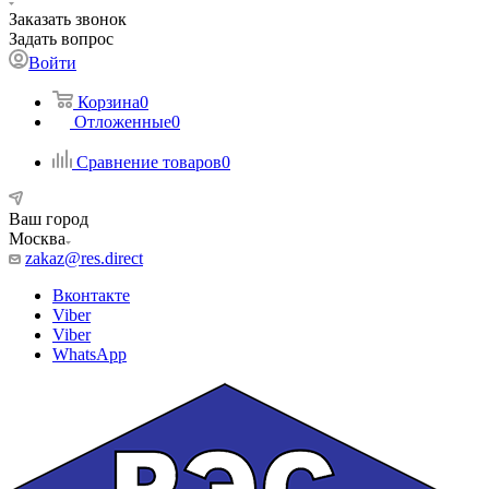
Заказать звонок
Задать вопрос
Войти
Корзина
0
Отложенные
0
Сравнение товаров
0
Ваш город
Москва
zakaz@res.direct
Вконтакте
Viber
Viber
WhatsApp