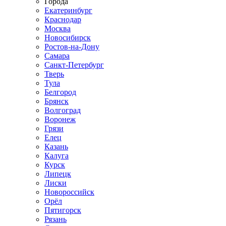
Города
Екатеринбург
Краснодар
Москва
Новосибирск
Ростов-на-Дону
Самара
Санкт-Петербург
Тверь
Тула
Белгород
Брянск
Волгоград
Воронеж
Грязи
Елец
Казань
Калуга
Курск
Липецк
Лиски
Новороссийск
Орёл
Пятигорск
Рязань