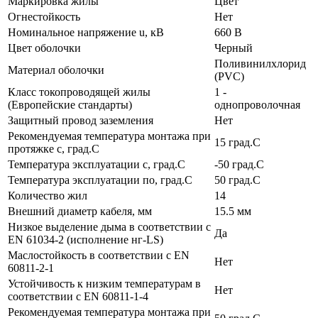
Маркировка жилы
Цвет
Огнестойкость
Нет
Номинальное напряжение u, кВ
660 В
Цвет оболочки
Черный
Поливинилхлорид
Материал оболочки
(PVC)
Класс токопроводящей жилы
1 -
(Европейские стандарты)
однопроволочная
Защитный провод заземления
Нет
Рекомендуемая температура монтажа при
15 град.C
протяжке с, град.C
Температура эксплуатации с, град.C
-50 град.C
Температура эксплуатации по, град.C
50 град.C
Количество жил
14
Внешний диаметр кабеля, мм
15.5 мм
Низкое выделение дыма в соответствии с
Да
EN 61034-2 (исполнение нг-LS)
Маслостойкость в соответствии с EN
Нет
60811-2-1
Устойчивость к низким температурам в
Нет
соответствии с EN 60811-1-4
Рекомендуемая температура монтажа при