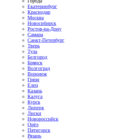
Города
Екатеринбург
Краснодар
Москва
Новосибирск
Ростов-на-Дону
Самара
Санкт-Петербург
Тверь
Тула
Белгород
Брянск
Волгоград
Воронеж
Грязи
Елец
Казань
Калуга
Курск
Липецк
Лиски
Новороссийск
Орёл
Пятигорск
Рязань