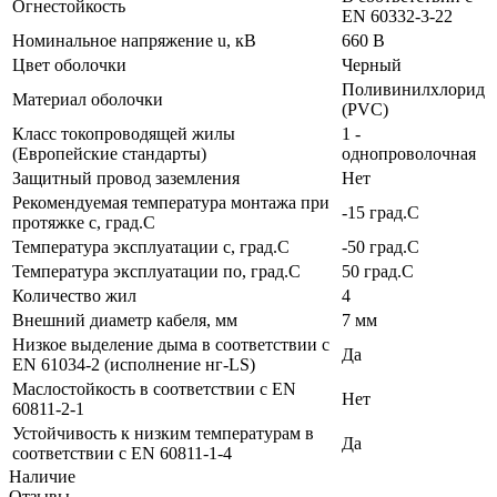
Огнестойкость
EN 60332-3-22
Номинальное напряжение u, кВ
660 В
Цвет оболочки
Черный
Поливинилхлорид
Материал оболочки
(PVC)
Класс токопроводящей жилы
1 -
(Европейские стандарты)
однопроволочная
Защитный провод заземления
Нет
Рекомендуемая температура монтажа при
-15 град.C
протяжке с, град.C
Температура эксплуатации с, град.C
-50 град.C
Температура эксплуатации по, град.C
50 град.C
Количество жил
4
Внешний диаметр кабеля, мм
7 мм
Низкое выделение дыма в соответствии с
Да
EN 61034-2 (исполнение нг-LS)
Маслостойкость в соответствии с EN
Нет
60811-2-1
Устойчивость к низким температурам в
Да
соответствии с EN 60811-1-4
Наличие
Отзывы