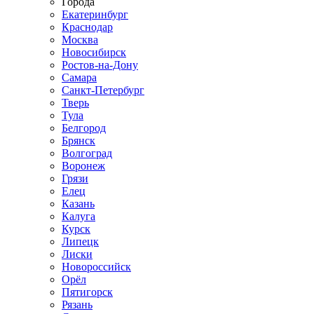
Города
Екатеринбург
Краснодар
Москва
Новосибирск
Ростов-на-Дону
Самара
Санкт-Петербург
Тверь
Тула
Белгород
Брянск
Волгоград
Воронеж
Грязи
Елец
Казань
Калуга
Курск
Липецк
Лиски
Новороссийск
Орёл
Пятигорск
Рязань