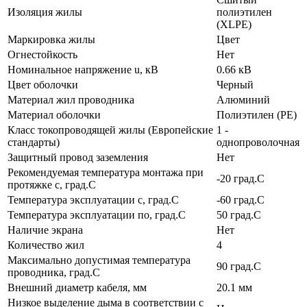
Изоляция жилы
полиэтилен
(XLPE)
Маркировка жилы
Цвет
Огнестойкость
Нет
Номинальное напряжение u, кВ
0.66 кВ
Цвет оболочки
Черный
Материал жил проводника
Алюминий
Материал оболочки
Полиэтилен (PE)
Класс токопроводящей жилы (Европейские
1 -
стандарты)
однопроволочная
Защитный провод заземления
Нет
Рекомендуемая температура монтажа при
-20 град.C
протяжке с, град.C
Температура эксплуатации с, град.C
-60 град.C
Температура эксплуатации по, град.C
50 град.C
Наличие экрана
Нет
Количество жил
4
Максимально допустимая температура
90 град.C
проводника, град.C
Внешний диаметр кабеля, мм
20.1 мм
Низкое выделение дыма в соответствии с