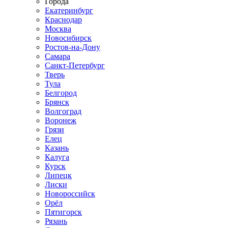
Города
Екатеринбург
Краснодар
Москва
Новосибирск
Ростов-на-Дону
Самара
Санкт-Петербург
Тверь
Тула
Белгород
Брянск
Волгоград
Воронеж
Грязи
Елец
Казань
Калуга
Курск
Липецк
Лиски
Новороссийск
Орёл
Пятигорск
Рязань