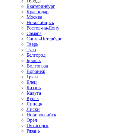
Города
Екатеринбург
Краснодар
Москва
Новосибирск
Ростов-на-Дону
Самара
Санкт-Петербург
Тверь
Тула
Белгород
Брянск
Волгоград
Воронеж
Грязи
Елец
Казань
Калуга
Курск
Липецк
Лиски
Новороссийск
Орёл
Пятигорск
Рязань