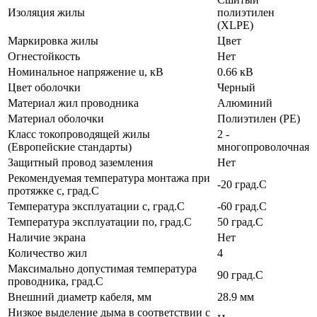
Изоляция жилы
полиэтилен
(XLPE)
Маркировка жилы
Цвет
Огнестойкость
Нет
Номинальное напряжение u, кВ
0.66 кВ
Цвет оболочки
Черный
Материал жил проводника
Алюминий
Материал оболочки
Полиэтилен (PE)
Класс токопроводящей жилы
2 -
(Европейские стандарты)
многопроволочная
Защитный провод заземления
Нет
Рекомендуемая температура монтажа при
-20 град.C
протяжке с, град.C
Температура эксплуатации с, град.C
-60 град.C
Температура эксплуатации по, град.C
50 град.C
Наличие экрана
Нет
Количество жил
4
Максимально допустимая температура
90 град.C
проводника, град.C
Внешний диаметр кабеля, мм
28.9 мм
Низкое выделение дыма в соответствии с