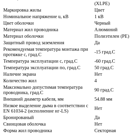
(XLPE)
Маркировка жилы
Цвет
Номинальное напряжение u, кВ
1 кВ
Цвет оболочки
Черный
Материал жил проводника
Алюминий
Материал оболочки
Полиэтилен (PE)
Защитный провод заземления
Да
Рекомендуемая температура монтажа при
-15 град.C
протяжке с, град.C
Температура эксплуатации с, град.C
-60 град.C
Температура эксплуатации по, град.C
50 град.C
Наличие экрана
Нет
Количество жил
4
Максимально допустимая температура
90 град.C
проводника, град.C
Внешний диаметр кабеля, мм
54.88 мм
Низкое выделение дыма в соответствии с
Нет
EN 61034-2 (исполнение нг-LS)
Бронированый
Да
Свинцовая оболочка
Нет
Форма жил проводника
Секторная