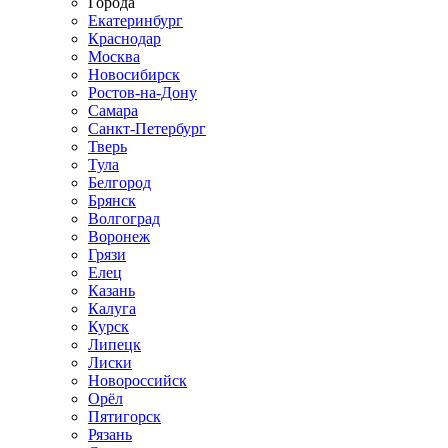
Города
Екатеринбург
Краснодар
Москва
Новосибирск
Ростов-на-Дону
Самара
Санкт-Петербург
Тверь
Тула
Белгород
Брянск
Волгоград
Воронеж
Грязи
Елец
Казань
Калуга
Курск
Липецк
Лиски
Новороссийск
Орёл
Пятигорск
Рязань