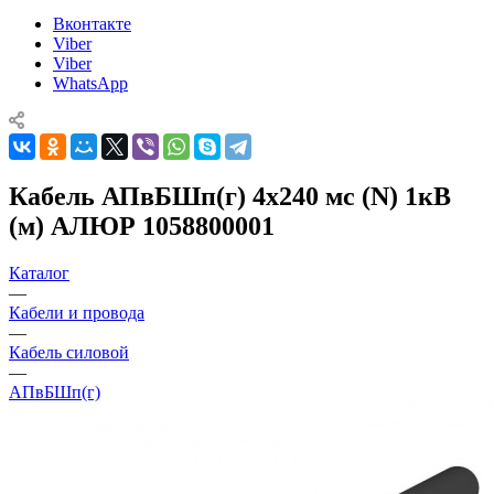
Вконтакте
Viber
Viber
WhatsApp
Кабель АПвБШп(г) 4х240 мс (N) 1кВ
(м) АЛЮР 1058800001
Каталог
—
Кабели и провода
—
Кабель силовой
—
АПвБШп(г)