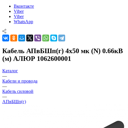
Вконтакте
Viber
Viber
WhatsApp
Кабель АПвБШп(г) 4х50 мк (N) 0.66кВ
(м) АЛЮР 1062600001
Каталог
—
Кабели и провода
—
Кабель силовой
—
АПвБШп(г)