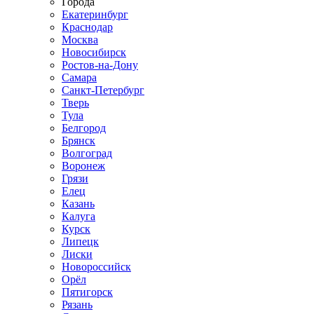
Города
Екатеринбург
Краснодар
Москва
Новосибирск
Ростов-на-Дону
Самара
Санкт-Петербург
Тверь
Тула
Белгород
Брянск
Волгоград
Воронеж
Грязи
Елец
Казань
Калуга
Курск
Липецк
Лиски
Новороссийск
Орёл
Пятигорск
Рязань