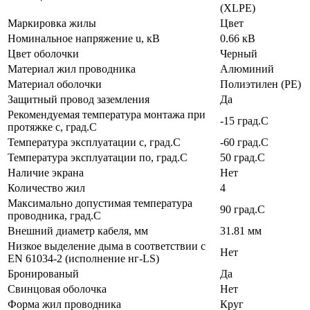
(XLPE)
Маркировка жилы
Цвет
Номинальное напряжение u, кВ
0.66 кВ
Цвет оболочки
Черный
Материал жил проводника
Алюминий
Материал оболочки
Полиэтилен (PE)
Защитный провод заземления
Да
Рекомендуемая температура монтажа при
-15 град.C
протяжке с, град.C
Температура эксплуатации с, град.C
-60 град.C
Температура эксплуатации по, град.C
50 град.C
Наличие экрана
Нет
Количество жил
4
Максимально допустимая температура
90 град.C
проводника, град.C
Внешний диаметр кабеля, мм
31.81 мм
Низкое выделение дыма в соответствии с
Нет
EN 61034-2 (исполнение нг-LS)
Бронированый
Да
Свинцовая оболочка
Нет
Форма жил проводника
Круг