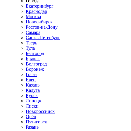
Города
Екатеринбург
Краснодар
Москва
Новосибирск
Ростов-на-Дону
Самара
Санкт-Петербург
Тверь
Тула
Белгород
Брянск
Волгоград
Воронеж
Грязи
Елец
Казань
Калуга
Курск
Липецк
Лиски
Новороссийск
Орёл
Пятигорск
Рязань