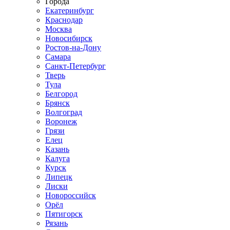
Города
Екатеринбург
Краснодар
Москва
Новосибирск
Ростов-на-Дону
Самара
Санкт-Петербург
Тверь
Тула
Белгород
Брянск
Волгоград
Воронеж
Грязи
Елец
Казань
Калуга
Курск
Липецк
Лиски
Новороссийск
Орёл
Пятигорск
Рязань