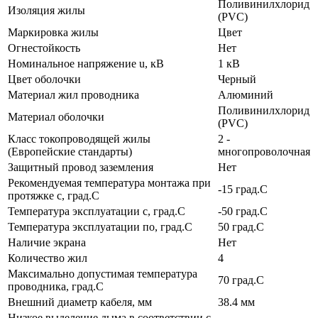
Поливинилхлорид
Изоляция жилы
(PVC)
Маркировка жилы
Цвет
Огнестойкость
Нет
Номинальное напряжение u, кВ
1 кВ
Цвет оболочки
Черный
Материал жил проводника
Алюминий
Поливинилхлорид
Материал оболочки
(PVC)
Класс токопроводящей жилы
2 -
(Европейские стандарты)
многопроволочная
Защитный провод заземления
Нет
Рекомендуемая температура монтажа при
-15 град.C
протяжке с, град.C
Температура эксплуатации с, град.C
-50 град.C
Температура эксплуатации по, град.C
50 град.C
Наличие экрана
Нет
Количество жил
4
Максимально допустимая температура
70 град.C
проводника, град.C
Внешний диаметр кабеля, мм
38.4 мм
Низкое выделение дыма в соответствии с