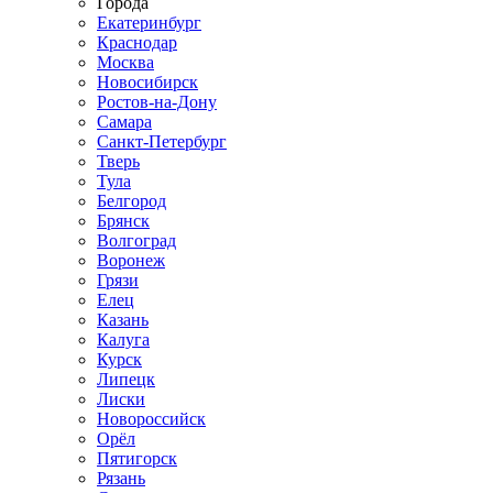
Города
Екатеринбург
Краснодар
Москва
Новосибирск
Ростов-на-Дону
Самара
Санкт-Петербург
Тверь
Тула
Белгород
Брянск
Волгоград
Воронеж
Грязи
Елец
Казань
Калуга
Курск
Липецк
Лиски
Новороссийск
Орёл
Пятигорск
Рязань