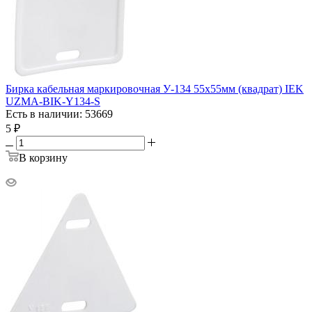
Бирка кабельная маркировочная У-134 55х55мм (квадрат) IEK
UZMA-BIK-Y134-S
Есть в наличии: 53669
5
₽
В корзину