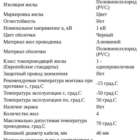
Поливинилхлорид
Изоляция жилы
(PVC)
Маркировка жилы
Цвет
Огнестойкость
Нет
Номинальное напряжение u, кВ
1 кВ
Цвет оболочки
Черный
Материал жил проводника
Алюминий
Поливинилхлорид
Материал оболочки
(PVC)
Класс токопроводящей жилы
1 -
(Европейские стандарты)
однопроволочная
Защитный провод заземления
Нет
Рекомендуемая температура монтажа при
-15 град.C
протяжке с, град.C
Температура эксплуатации с, град.C
-50 град.C
Температура эксплуатации по, град.C
50 град.C
Наличие экрана
Нет
Количество жил
4
Максимально допустимая температура
70 град.C
проводника, град.C
Внешний диаметр кабеля, мм
46 мм
Низкое выделение дыма в соответствии с