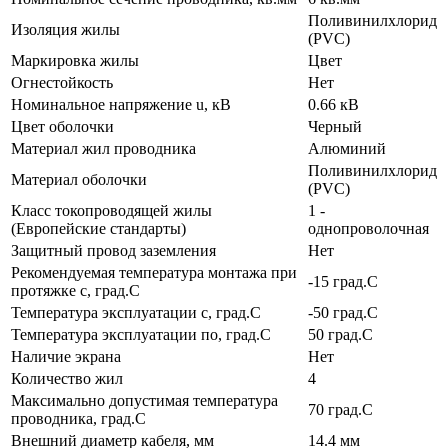
Поливинилхлорид
Изоляция жилы
(PVC)
Маркировка жилы
Цвет
Огнестойкость
Нет
Номинальное напряжение u, кВ
0.66 кВ
Цвет оболочки
Черный
Материал жил проводника
Алюминий
Поливинилхлорид
Материал оболочки
(PVC)
Класс токопроводящей жилы
1 -
(Европейские стандарты)
однопроволочная
Защитный провод заземления
Нет
Рекомендуемая температура монтажа при
-15 град.C
протяжке с, град.C
Температура эксплуатации с, град.C
-50 град.C
Температура эксплуатации по, град.C
50 град.C
Наличие экрана
Нет
Количество жил
4
Максимально допустимая температура
70 град.C
проводника, град.C
Внешний диаметр кабеля, мм
14.4 мм