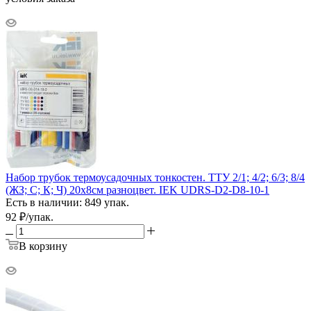
Набор трубок термоусадочных тонкостен. ТТУ 2/1; 4/2; 6/3; 8/4
(ЖЗ; С; К; Ч) 20х8см разноцвет. IEK UDRS-D2-D8-10-1
Есть в наличии: 849 упак.
92
₽
/упак.
В корзину