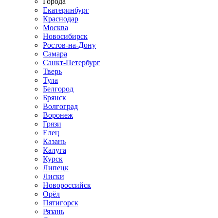
Города
Екатеринбург
Краснодар
Москва
Новосибирск
Ростов-на-Дону
Самара
Санкт-Петербург
Тверь
Тула
Белгород
Брянск
Волгоград
Воронеж
Грязи
Елец
Казань
Калуга
Курск
Липецк
Лиски
Новороссийск
Орёл
Пятигорск
Рязань