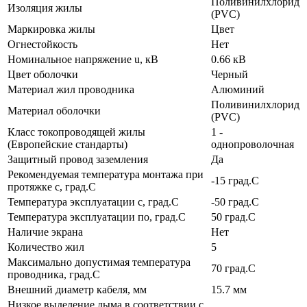
Поливинилхлорид
Изоляция жилы
(PVC)
Маркировка жилы
Цвет
Огнестойкость
Нет
Номинальное напряжение u, кВ
0.66 кВ
Цвет оболочки
Черный
Материал жил проводника
Алюминий
Поливинилхлорид
Материал оболочки
(PVC)
Класс токопроводящей жилы
1 -
(Европейские стандарты)
однопроволочная
Защитный провод заземления
Да
Рекомендуемая температура монтажа при
-15 град.C
протяжке с, град.C
Температура эксплуатации с, град.C
-50 град.C
Температура эксплуатации по, град.C
50 град.C
Наличие экрана
Нет
Количество жил
5
Максимально допустимая температура
70 град.C
проводника, град.C
Внешний диаметр кабеля, мм
15.7 мм
Низкое выделение дыма в соответствии с