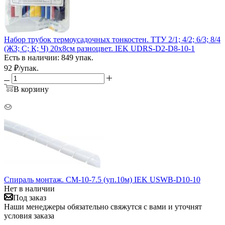
Набор трубок термоусадочных тонкостен. ТТУ 2/1; 4/2; 6/3; 8/4
(ЖЗ; С; К; Ч) 20х8см разноцвет. IEK UDRS-D2-D8-10-1
Есть в наличии: 849 упак.
92
₽
/упак.
В корзину
Спираль монтаж. СМ-10-7.5 (уп.10м) IEK USWB-D10-10
Нет в наличии
Под заказ
Наши менеджеры обязательно свяжутся с вами и уточнят
условия заказа