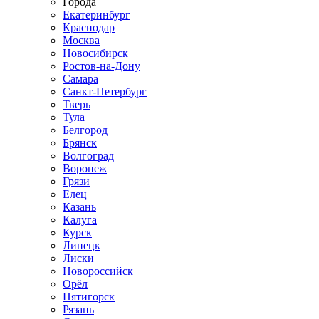
Города
Екатеринбург
Краснодар
Москва
Новосибирск
Ростов-на-Дону
Самара
Санкт-Петербург
Тверь
Тула
Белгород
Брянск
Волгоград
Воронеж
Грязи
Елец
Казань
Калуга
Курск
Липецк
Лиски
Новороссийск
Орёл
Пятигорск
Рязань