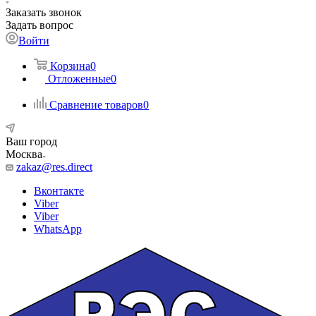
Заказать звонок
Задать вопрос
Войти
Корзина
0
Отложенные
0
Сравнение товаров
0
Ваш город
Москва
zakaz@res.direct
Вконтакте
Viber
Viber
WhatsApp