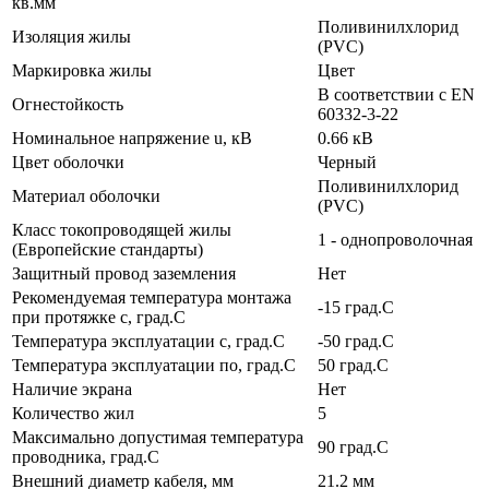
кв.мм
Поливинилхлорид
Изоляция жилы
(PVC)
Маркировка жилы
Цвет
В соответствии с EN
Огнестойкость
60332-3-22
Номинальное напряжение u, кВ
0.66 кВ
Цвет оболочки
Черный
Поливинилхлорид
Материал оболочки
(PVC)
Класс токопроводящей жилы
1 - однопроволочная
(Европейские стандарты)
Защитный провод заземления
Нет
Рекомендуемая температура монтажа
-15 град.C
при протяжке с, град.C
Температура эксплуатации с, град.C
-50 град.C
Температура эксплуатации по, град.C
50 град.C
Наличие экрана
Нет
Количество жил
5
Максимально допустимая температура
90 град.C
проводника, град.C
Внешний диаметр кабеля, мм
21.2 мм