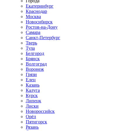
Города
Екатеринбург
Краснодар
Москва
Новосибирск
Ростов-на-Дону
Самара
Санкт-Петербург
Тверь
Тула
Белгород
Брянск
Волгоград
Воронеж
Грязи
Елец
Казань
Калуга
Курск
Липецк
Лиски
Новороссийск
Орёл
Пятигорск
Рязань