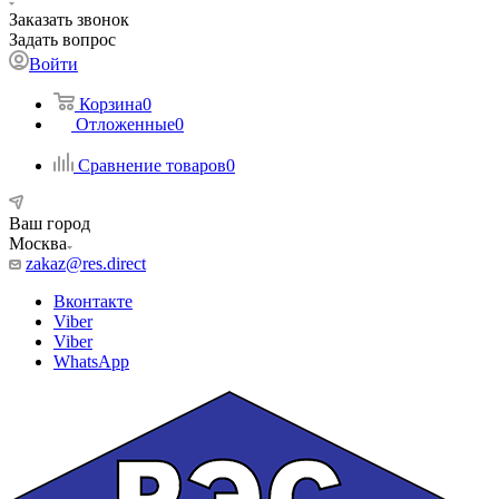
Заказать звонок
Задать вопрос
Войти
Корзина
0
Отложенные
0
Сравнение товаров
0
Ваш город
Москва
zakaz@res.direct
Вконтакте
Viber
Viber
WhatsApp