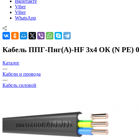
Вконтакте
Viber
Viber
WhatsApp
Кабель ППГ-Пнг(А)-HF 3х4 ОК (N PE) 0.
Каталог
—
Кабели и провода
—
Кабель силовой