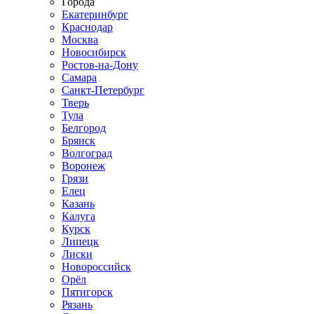
Города
Екатеринбург
Краснодар
Москва
Новосибирск
Ростов-на-Дону
Самара
Санкт-Петербург
Тверь
Тула
Белгород
Брянск
Волгоград
Воронеж
Грязи
Елец
Казань
Калуга
Курск
Липецк
Лиски
Новороссийск
Орёл
Пятигорск
Рязань