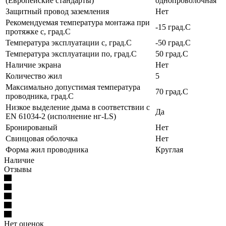
(Европейские стандарты)
однопроволочная
Защитный провод заземления
Нет
Рекомендуемая температура монтажа при
-15 град.C
протяжке с, град.C
Температура эксплуатации с, град.C
-50 град.C
Температура эксплуатации по, град.C
50 град.C
Наличие экрана
Нет
Количество жил
5
Максимально допустимая температура
70 град.C
проводника, град.C
Низкое выделение дыма в соответствии с
Да
EN 61034-2 (исполнение нг-LS)
Бронированый
Нет
Свинцовая оболочка
Нет
Форма жил проводника
Круглая
Наличие
Отзывы
Нет оценок