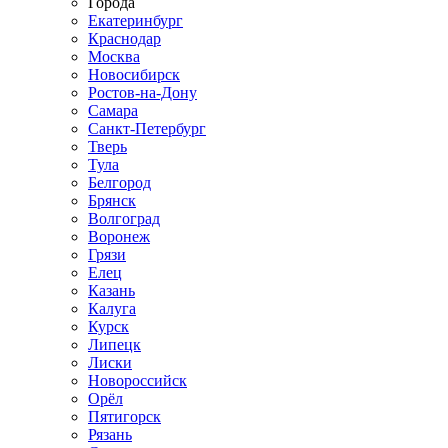
Города
Екатеринбург
Краснодар
Москва
Новосибирск
Ростов-на-Дону
Самара
Санкт-Петербург
Тверь
Тула
Белгород
Брянск
Волгоград
Воронеж
Грязи
Елец
Казань
Калуга
Курск
Липецк
Лиски
Новороссийск
Орёл
Пятигорск
Рязань