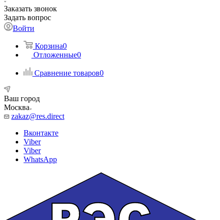
Заказать звонок
Задать вопрос
Войти
Корзина
0
Отложенные
0
Сравнение товаров
0
Ваш город
Москва
zakaz@res.direct
Вконтакте
Viber
Viber
WhatsApp