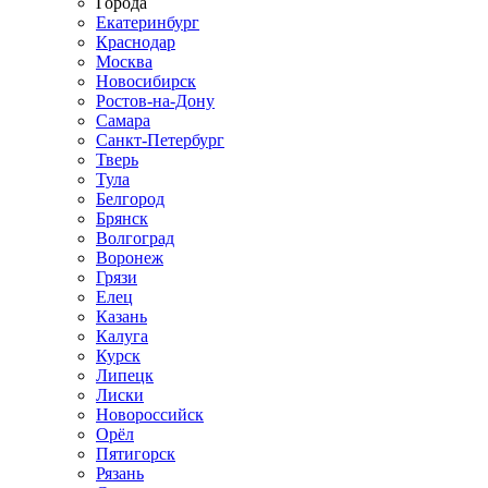
Города
Екатеринбург
Краснодар
Москва
Новосибирск
Ростов-на-Дону
Самара
Санкт-Петербург
Тверь
Тула
Белгород
Брянск
Волгоград
Воронеж
Грязи
Елец
Казань
Калуга
Курск
Липецк
Лиски
Новороссийск
Орёл
Пятигорск
Рязань