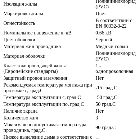
Поливинилхлорид
Изоляция жилы
(PVC)
Маркировка жилы
Цвет
В соответствии с
Огнестойкость
EN 60332-3-22
Номинальное напряжение u, кВ
0.66 кВ
Цвет оболочки
Черный
Материал жил проводника
Медный голый
Поливинилхлорид
Материал оболочки
(PVC)
Класс токопроводящей жилы
1 -
(Европейские стандарты)
однопроволочная
Защитный провод заземления
Нет
Рекомендуемая температура монтажа при
-15 град.C
протяжке с, град.C
Температура эксплуатации с, град.C
-50 град.C
Температура эксплуатации по, град.C
50 град.C
Наличие экрана
Нет
Количество жил
3
Максимально допустимая температура
90 град.C
проводника, град.C
Низкое выделение дыма в соответствии с