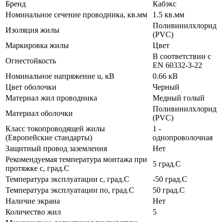
Бренд
Кабэкс
Номинальное сечение проводника, кв.мм
1.5 кв.мм
Поливинилхлорид
Изоляция жилы
(PVC)
Маркировка жилы
Цвет
В соответствии с
Огнестойкость
EN 60332-3-22
Номинальное напряжение u, кВ
0.66 кВ
Цвет оболочки
Черный
Материал жил проводника
Медный голый
Поливинилхлорид
Материал оболочки
(PVC)
Класс токопроводящей жилы
1 -
(Европейские стандарты)
однопроволочная
Защитный провод заземления
Нет
Рекомендуемая температура монтажа при
5 град.C
протяжке с, град.C
Температура эксплуатации с, град.C
-50 град.C
Температура эксплуатации по, град.C
50 град.C
Наличие экрана
Нет
Количество жил
5