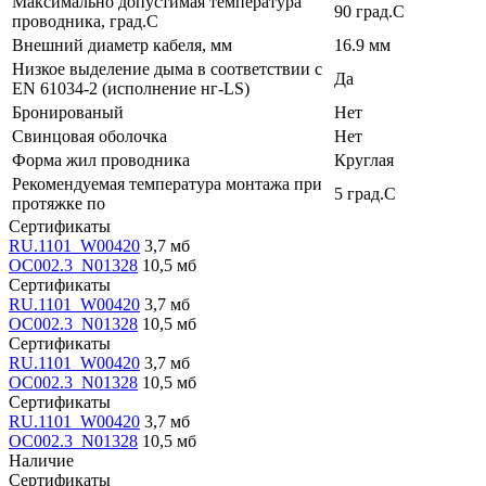
Максимально допустимая температура
90 град.C
проводника, град.C
Внешний диаметр кабеля, мм
16.9 мм
Низкое выделение дыма в соответствии с
Да
EN 61034-2 (исполнение нг-LS)
Бронированый
Нет
Свинцовая оболочка
Нет
Форма жил проводника
Круглая
Рекомендуемая температура монтажа при
5 град.C
протяжке по
Сертификаты
RU.1101_W00420
3,7 мб
OC002.3_N01328
10,5 мб
Сертификаты
RU.1101_W00420
3,7 мб
OC002.3_N01328
10,5 мб
Сертификаты
RU.1101_W00420
3,7 мб
OC002.3_N01328
10,5 мб
Сертификаты
RU.1101_W00420
3,7 мб
OC002.3_N01328
10,5 мб
Наличие
Сертификаты