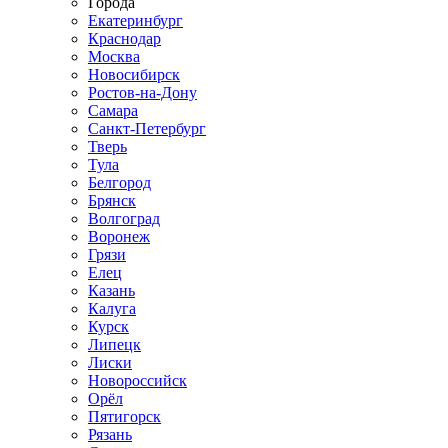
Города
Екатеринбург
Краснодар
Москва
Новосибирск
Ростов-на-Дону
Самара
Санкт-Петербург
Тверь
Тула
Белгород
Брянск
Волгоград
Воронеж
Грязи
Елец
Казань
Калуга
Курск
Липецк
Лиски
Новороссийск
Орёл
Пятигорск
Рязань