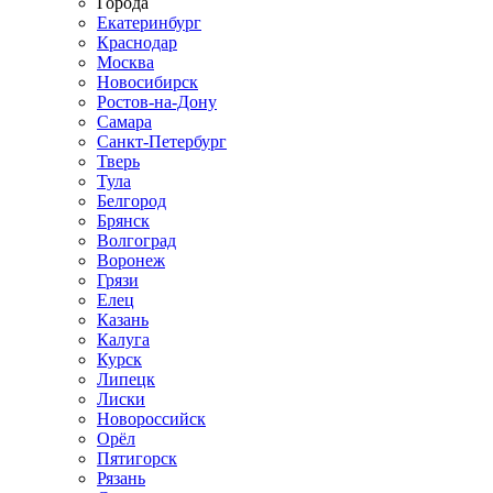
Города
Екатеринбург
Краснодар
Москва
Новосибирск
Ростов-на-Дону
Самара
Санкт-Петербург
Тверь
Тула
Белгород
Брянск
Волгоград
Воронеж
Грязи
Елец
Казань
Калуга
Курск
Липецк
Лиски
Новороссийск
Орёл
Пятигорск
Рязань