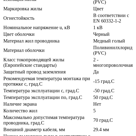
(PVC)
Маркировка жилы
Цвет
В соответствии с
Огнестойкость
EN 60332-1-2
Номинальное напряжение u, кВ
1 кВ
Цвет оболочки
Черный
Материал жил проводника
Медный голый
Поливинилхлорид
Материал оболочки
(PVC)
Класс токопроводящей жилы
2 -
(Европейские стандарты)
многопроволочная
Защитный провод заземления
Да
Рекомендуемая температура монтажа при
-15 град.C
протяжке с, град.C
Температура эксплуатации с, град.C
-50 град.C
Температура эксплуатации по, град.C
50 град.C
Наличие экрана
Нет
Количество жил
5
Максимально допустимая температура
70 град.C
проводника, град.C
Внешний диаметр кабеля, мм
29.4 мм