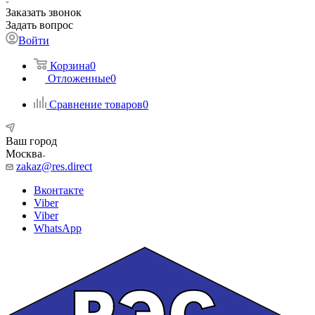
Заказать звонок
Задать вопрос
Войти
Корзина
0
Отложенные
0
Сравнение товаров
0
Ваш город
Москва
zakaz@res.direct
Вконтакте
Viber
Viber
WhatsApp