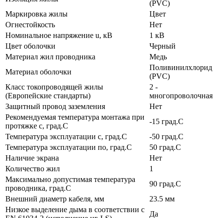
(PVC)
Маркировка жилы
Цвет
Огнестойкость
Нет
Номинальное напряжение u, кВ
1 кВ
Цвет оболочки
Черный
Материал жил проводника
Медь
Поливинилхлорид
Материал оболочки
(PVC)
Класс токопроводящей жилы
2 -
(Европейские стандарты)
многопроволочная
Защитный провод заземления
Нет
Рекомендуемая температура монтажа при
-15 град.C
протяжке с, град.C
Температура эксплуатации с, град.C
-50 град.C
Температура эксплуатации по, град.C
50 град.C
Наличие экрана
Нет
Количество жил
1
Максимально допустимая температура
90 град.C
проводника, град.C
Внешний диаметр кабеля, мм
23.5 мм
Низкое выделение дыма в соответствии с
Да