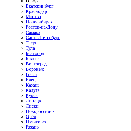
Города
Екатеринбург
Краснодар
Москва
Новосибирск
Ростов-на-Дону
Самара
Санкт-Петербург
Тверь
Тула
Белгород
Брянск
Волгоград
Воронеж
Грязи
Елец
Казань
Калуга
Курск
Липецк
Лиски
Новороссийск
Орёл
Пятигорск
Рязань