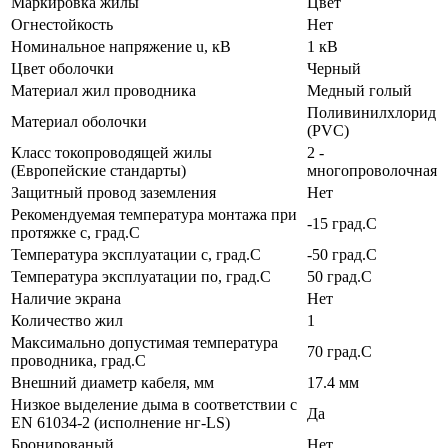
Маркировка жилы
Цвет
Огнестойкость
Нет
Номинальное напряжение u, кВ
1 кВ
Цвет оболочки
Черный
Материал жил проводника
Медный голый
Поливинилхлорид
Материал оболочки
(PVC)
Класс токопроводящей жилы
2 -
(Европейские стандарты)
многопроволочная
Защитный провод заземления
Нет
Рекомендуемая температура монтажа при
-15 град.C
протяжке с, град.C
Температура эксплуатации с, град.C
-50 град.C
Температура эксплуатации по, град.C
50 град.C
Наличие экрана
Нет
Количество жил
1
Максимально допустимая температура
70 град.C
проводника, град.C
Внешний диаметр кабеля, мм
17.4 мм
Низкое выделение дыма в соответствии с
Да
EN 61034-2 (исполнение нг-LS)
Бронированый
Нет