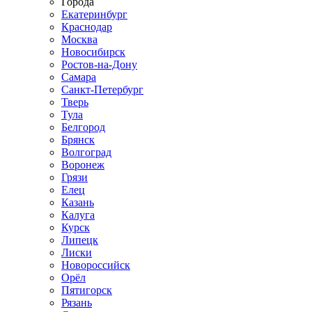
Города
Екатеринбург
Краснодар
Москва
Новосибирск
Ростов-на-Дону
Самара
Санкт-Петербург
Тверь
Тула
Белгород
Брянск
Волгоград
Воронеж
Грязи
Елец
Казань
Калуга
Курск
Липецк
Лиски
Новороссийск
Орёл
Пятигорск
Рязань