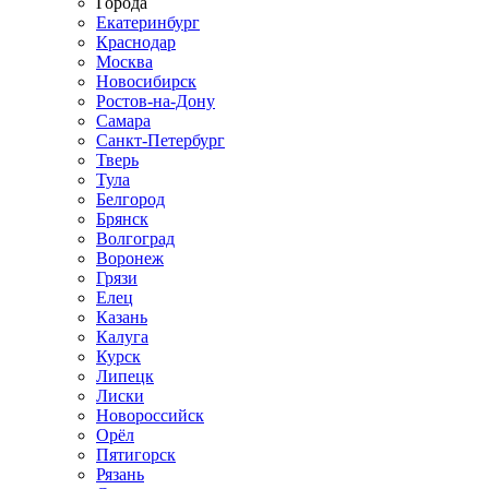
Города
Екатеринбург
Краснодар
Москва
Новосибирск
Ростов-на-Дону
Самара
Санкт-Петербург
Тверь
Тула
Белгород
Брянск
Волгоград
Воронеж
Грязи
Елец
Казань
Калуга
Курск
Липецк
Лиски
Новороссийск
Орёл
Пятигорск
Рязань