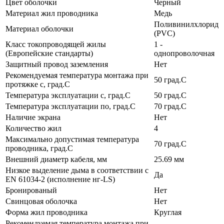
Цвет оболочки
Черный
Материал жил проводника
Медь
Поливинилхлорид
Материал оболочки
(PVC)
Класс токопроводящей жилы
1 -
(Европейские стандарты)
однопроволочная
Защитный провод заземления
Нет
Рекомендуемая температура монтажа при
50 град.C
протяжке с, град.C
Температура эксплуатации с, град.C
50 град.C
Температура эксплуатации по, град.C
70 град.C
Наличие экрана
Нет
Количество жил
4
Максимально допустимая температура
70 град.C
проводника, град.C
Внешний диаметр кабеля, мм
25.69 мм
Низкое выделение дыма в соответствии с
Да
EN 61034-2 (исполнение нг-LS)
Бронированый
Нет
Свинцовая оболочка
Нет
Форма жил проводника
Круглая
Рекомендуемая температура монтажа при