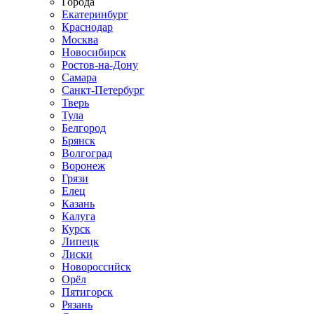
Города
Екатеринбург
Краснодар
Москва
Новосибирск
Ростов-на-Дону
Самара
Санкт-Петербург
Тверь
Тула
Белгород
Брянск
Волгоград
Воронеж
Грязи
Елец
Казань
Калуга
Курск
Липецк
Лиски
Новороссийск
Орёл
Пятигорск
Рязань