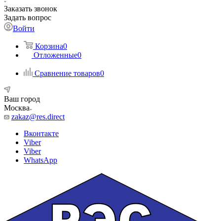
Заказать звонок
Задать вопрос
Войти
Корзина
0
Отложенные
0
Сравнение товаров
0
Ваш город
Москва
zakaz@res.direct
Вконтакте
Viber
Viber
WhatsApp