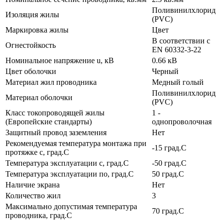
Поливинилхлорид
Изоляция жилы
(PVC)
Маркировка жилы
Цвет
В соответствии с
Огнестойкость
EN 60332-3-22
Номинальное напряжение u, кВ
0.66 кВ
Цвет оболочки
Черный
Материал жил проводника
Медный голый
Поливинилхлорид
Материал оболочки
(PVC)
Класс токопроводящей жилы
1 -
(Европейские стандарты)
однопроволочная
Защитный провод заземления
Нет
Рекомендуемая температура монтажа при
-15 град.C
протяжке с, град.C
Температура эксплуатации с, град.C
-50 град.C
Температура эксплуатации по, град.C
50 град.C
Наличие экрана
Нет
Количество жил
3
Максимально допустимая температура
70 град.C
проводника, град.C