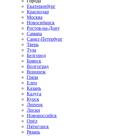
Города
Екатеринбург
Краснодар
Москва
Новосибирск
Ростов-на-Дону
Самара
Санкт-Петербург
Тверь
Тула
Белгород
Брянск
Волгоград
Воронеж
Грязи
Елец
Казань
Калуга
Курск
Липецк
Лиски
Новороссийск
Орёл
Пятигорск
Рязань