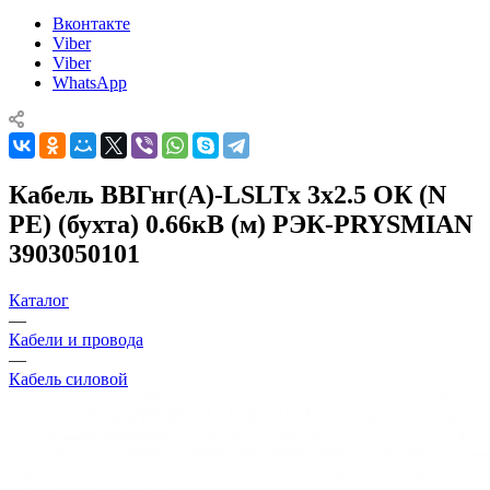
Вконтакте
Viber
Viber
WhatsApp
Кабель ВВГнг(А)-LSLTx 3х2.5 ОК (N
PE) (бухта) 0.66кВ (м) РЭК-PRYSMIAN
3903050101
Каталог
—
Кабели и провода
—
Кабель силовой