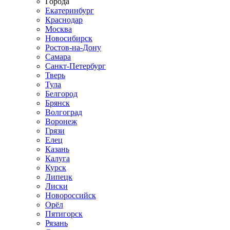
Города
Екатеринбург
Краснодар
Москва
Новосибирск
Ростов-на-Дону
Самара
Санкт-Петербург
Тверь
Тула
Белгород
Брянск
Волгоград
Воронеж
Грязи
Елец
Казань
Калуга
Курск
Липецк
Лиски
Новороссийск
Орёл
Пятигорск
Рязань